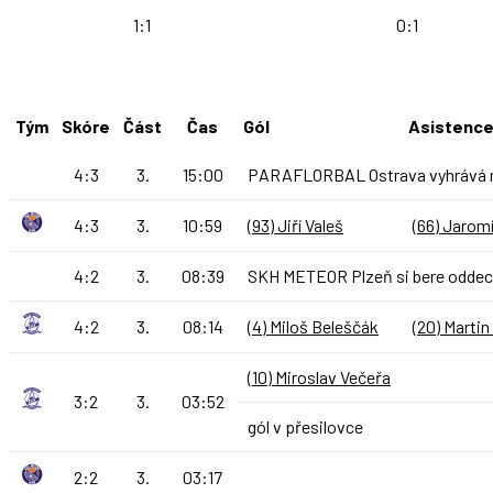
1:1
0:1
Tým
Skóre
Část
Čas
Gól
Asistenc
4:3
3.
15:00
PARAFLORBAL Ostrava vyhrává nad
4:3
3.
10:59
(93) Jiří Valeš
(66) Jaromí
4:2
3.
08:39
SKH METEOR Plzeň si bere oddec
4:2
3.
08:14
(4) Miloš Beleščák
(20) Martin
(10) Miroslav Večeřa
3:2
3.
03:52
gól v přesilovce
2:2
3.
03:17