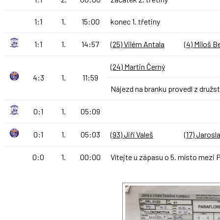
1:1
1.
15:00
konec 1. třetiny
1:1
1.
14:57
(25) Vilém Antala
(4) Miloš B
(24) Martin Černý
4:3
1.
11:59
Nájezd na branku provedl z družst
0:1
1.
05:09
0:1
1.
05:03
(93) Jiří Valeš
(17) Jarosl
0:0
1.
00:00
Vítejte u zápasu o 5. místo me