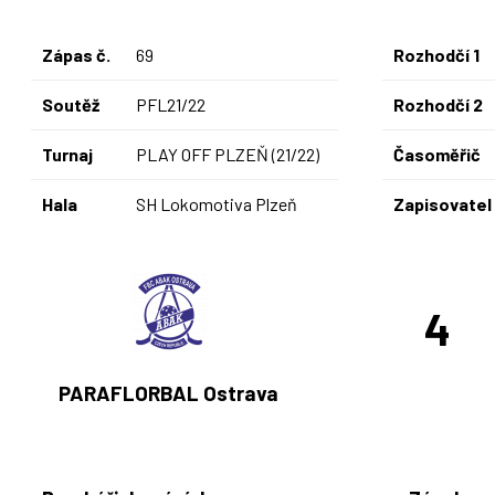
Zápas č.
69
Rozhodčí 1
Soutěž
PFL21/22
Rozhodčí 2
Turnaj
PLAY OFF PLZEŇ (21/22)
Časoměřič
Hala
SH Lokomotiva Plzeň
Zapisovatel
4
PARAFLORBAL Ostrava