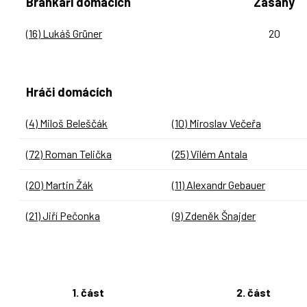
Brankáři domácích
Zásahy
(16) Lukáš Grüner
20
Hráči domácích
(4) Miloš Beleščák
(10) Miroslav Večeřa
(72) Roman Telička
(25) Vilém Antala
(20) Martin Žák
(11) Alexandr Gebauer
(21) Jiří Pečonka
(9) Zdeněk Šnajder
1. část
2. část