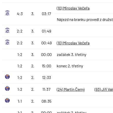
(10) Miroslav Večeřa
4:3
3.
03:17
Nájezd na branku provedl z družs
2:2
3.
01:49
2:2
3.
00:49
(10) Miroslav Večeřa
1:2
3.
00:00
začátek 3. třetiny
1:2
2.
15:00
konec 2. třetiny
1:2
2.
12:33
1:2
2.
11:37
(24) Martin Černý
(93) Jiří Va
1:1
2.
08:35
1:1
2.
00:00
začátek 2. třetiny