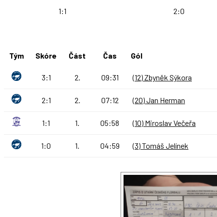
1:1
2:0
Tým
Skóre
Část
Čas
Gól
3:1
2.
09:31
(12) Zbyněk Sýkora
2:1
2.
07:12
(20) Jan Herman
1:1
1.
05:58
(10) Miroslav Večeřa
1:0
1.
04:59
(3) Tomáš Jelínek