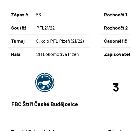
Zápas č.
53
Rozhodčí 1
Soutěž
PFL21/22
Rozhodčí 2
Turnaj
6. kolo PFL Plzeň (21/22)
Časoměřič
Hala
SH Lokomotiva Plzeň
Zapisovatel
3
FBC Štíři České Budějovice