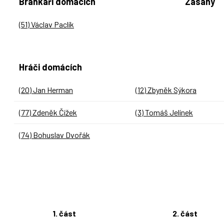
Brankáři domácích
Zásahy
(51) Václav Paclík
Hráči domácích
(20) Jan Herman
(12) Zbyněk Sýkora
(77) Zdeněk Čížek
(3) Tomáš Jelínek
(74) Bohuslav Dvořák
1. část
2. část