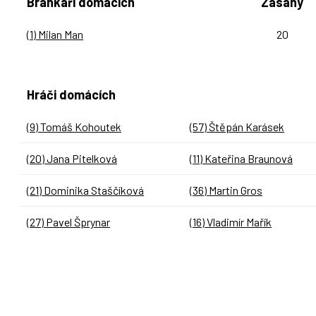
Brankáři domácích
Zásahy
(1) Milan Man
20
Hráči domácích
(9) Tomáš Kohoutek
(57) Štěpán Karásek
(20) Jana Pitelková
(11) Kateřina Braunová
(21) Dominika Staščíková
(36) Martin Gros
(27) Pavel Šprynar
(16) Vladimír Mařík