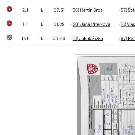
2:1
1.
07:51
(36) Martin Gros
(57) Št
1:1
1.
01:29
(20) Jana Pitelková
(16) Vla
0:1
1.
00:46
(16) Jakub Žižka
(67) Pet