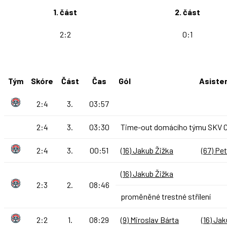
1. část
2. část
2:2
0:1
Tým
Skóre
Část
Čas
Gól
Asiste
2:4
3.
03:57
2:4
3.
03:30
Time-out domácího týmu SKV
2:4
3.
00:51
(16) Jakub Žižka
(67) Pet
(16) Jakub Žižka
2:3
2.
08:46
proměněné trestné střílení
2:2
1.
08:29
(9) Miroslav Bárta
(16) Ja