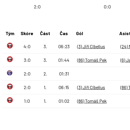
2:0
0:0
Tým
Skóre
Část
Čas
Gól
Asis
4:0
3.
06:23
(3) Jiří Cibelius
(24)
3:0
3.
01:44
(86) Tomáš Pek
(6) 
2:0
2.
01:31
2:0
1.
06:15
(3) Jiří Cibelius
(86)
1:0
1.
01:02
(86) Tomáš Pek