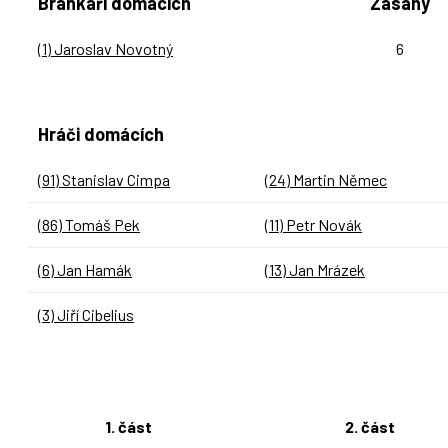
Brankáři domácích
Zásahy
(1) Jaroslav Novotný
6
Hráči domácích
(91) Stanislav Cimpa
(24) Martin Němec
(86) Tomáš Pek
(11) Petr Novák
(6) Jan Hamák
(13) Jan Mrázek
(3) Jiří Cibelius
1. část
2. část