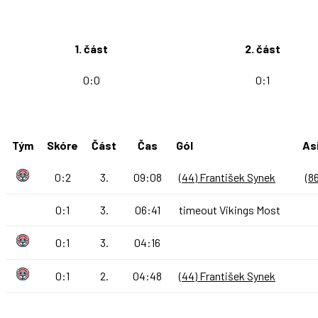
1. část
2. část
0:0
0:1
Tým
Skóre
Část
Čas
Gól
As
0:2
3.
09:08
(44) František Synek
(8
0:1
3.
06:41
timeout Vikings Most
0:1
3.
04:16
0:1
2.
04:48
(44) František Synek