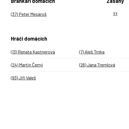
Brankáři domácích
Zásahy
(37) Peter Mesároš
33
Hráči domácích
(13) Renata Kastnerová
(7) Aleš Trnka
(24) Martin Černý
(26) Jana Tremlová
(93) Jiří Valeš