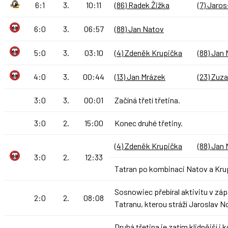
6:1
3.
10:11
(86) Radek Žižka
(7) Jaro
6:0
3.
06:57
(88) Jan Natov
5:0
3.
03:10
(4) Zdeněk Krupička
(88) Jan
4:0
3.
00:44
(13) Jan Mrázek
(23) Zuza
3:0
3.
00:01
Začíná třetí třetina.
3:0
2.
15:00
Konec druhé třetiny.
(4) Zdeněk Krupička
(88) Jan
3:0
2.
12:33
Tatran po kombinaci Natov a Krup
Sosnowiec přebíral aktivitu v záp
2:0
2.
08:08
Tatranu, kterou stráží Jaroslav N
Druhá třetina je zatím klidnější i 