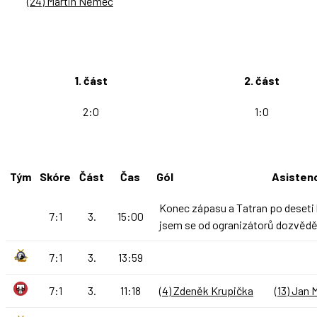
(24) Martin Němec
1. část
2. část
2:0
1:0
Tým
Skóre
Část
Čas
Gól
Asisten
Konec zápasu a Tatran po deseti le
7:1
3.
15:00
jsem se od ogranizátorů dozvěděl
7:1
3.
13:59
7:1
3.
11:18
(4) Zdeněk Krupička
(13) Jan 