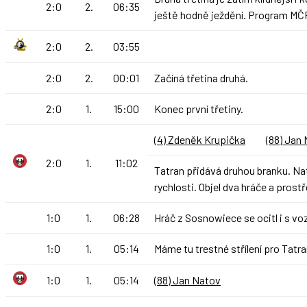
2:0
2.
06:35
ještě hodně ježdění. Program MČR
2:0
2.
03:55
2:0
2.
00:01
Začíná třetina druhá.
2:0
1.
15:00
Konec první třetiny.
(4) Zdeněk Krupička
(88) Jan
2:0
1.
11:02
Tatran přidává druhou branku. Nato
rychlosti. Objel dva hráče a prost
1:0
1.
06:28
Hráč z Sosnowiece se ocitl i s vo
1:0
1.
05:14
Máme tu trestné střílení pro Tatr
1:0
1.
05:14
(88) Jan Natov