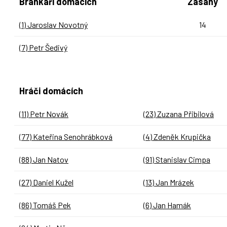
Brankáři domácích
Zásahy
(1) Jaroslav Novotný
14
(7) Petr Šedivý
Hráči domácích
(11) Petr Novák
(23) Zuzana Přibilová
(77) Kateřina Senohrábková
(4) Zdeněk Krupička
(88) Jan Natov
(91) Stanislav Cimpa
(27) Daniel Kužel
(13) Jan Mrázek
(86) Tomáš Pek
(6) Jan Hamák