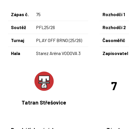
Zápas č.
75
Rozhodčí 1
Soutěž
PFL25/26
Rozhodčí 2
Turnaj
PLAY OFF BRNO (25/26)
Časoměřič
Hala
Starez Aréna VODOVA 3
Zapisovatel
7
Tatran Střešovice