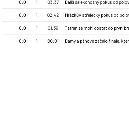
0:0
1.
03:37
Další dalekonosný pokus od polovi
0:0
1.
02:42
Mrázkův střelecký pokus od polo
0:0
1.
01:36
Tatran se mohl dostat do první br
0:0
1.
00:01
Dámy a pánové začalo finále, kte